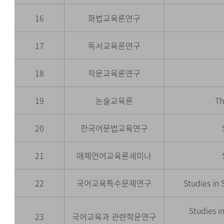
16
화법교육론연구
17
독서교육론연구
18
작문교육론연구
19
논술교육론
Th
20
한국어문법교육연구
21
매체언어교육론세미나
22
국어교육특수문제연구
Studies in
Studies i
23
국어교육과 관련학문연구