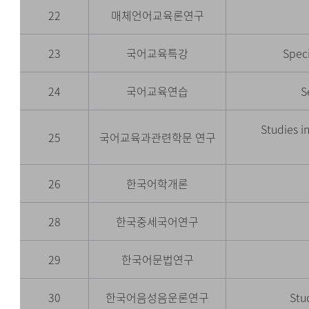
22
매체언어교육론연구
23
국어교육특강
Spec
24
국어교육연습
S
Studies i
25
국어교육과관련학문 연구
26
한국어학개론
28
한국중세국어연구
29
한국어문법연구
30
한국어음성음운론연구
Stu