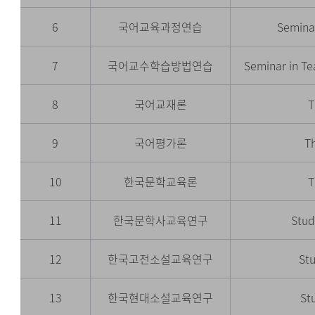
6
국어교육과정연습
Semina
7
국어교수학습방법연습
Seminar in T
8
국어교재론
T
9
국어평가론
T
10
한국문학교육론
T
11
한국문학사교육연구
Stud
12
한국고전소설교육연구
Stu
13
한국현대소설교육연구
St