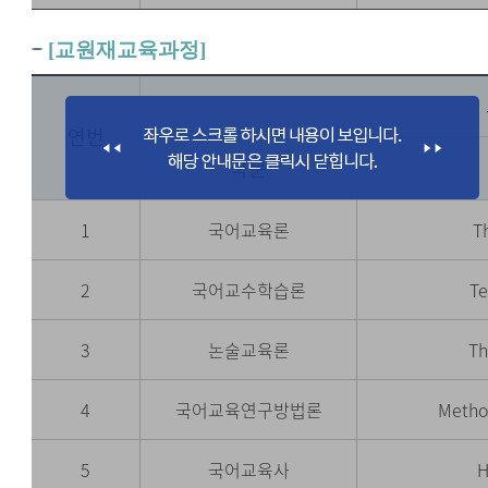
[교원재교육과정]
연번
국문
1
국어교육론
T
2
국어교수학습론
Te
3
논술교육론
Th
4
국어교육연구방법론
Metho
5
국어교육사
H