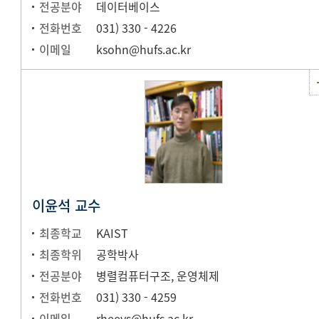
전공분야
데이터베이스
전화번호
031) 330 - 4226
이메일
ksohn@hufs.ac.kr
이윤석 교수
최종학교
KAIST
최종학위
공학박사
전공분야
병렬컴퓨터구조, 운영체제
전화번호
031) 330 - 4259
이메일
rheeys@hufs.ac.kr