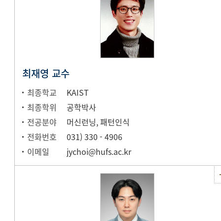
최재영 교수
최종학교
KAIST
최종학위
공학박사
전공분야
머신런닝, 패턴인식
전화번호
031) 330 - 4906
이메일
jychoi@hufs.ac.kr