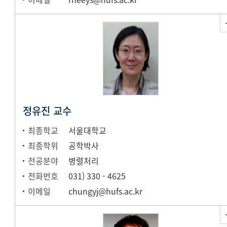
정유진 교수
최종학교
서울대학교
최종학위
공학박사
전공분야
병렬처리
전화번호
031) 330 - 4625
이메일
chungyj@hufs.ac.kr