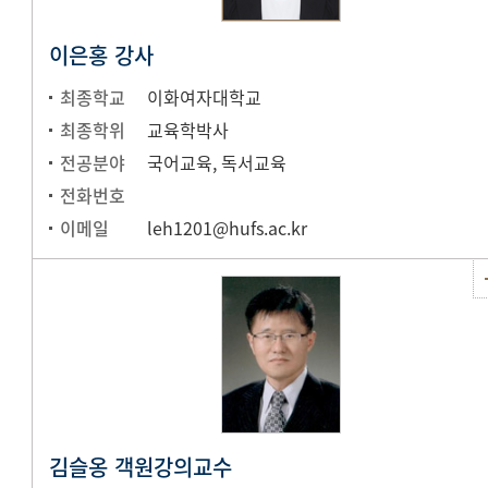
이은홍 강사
최종학교
이화여자대학교
최종학위
교육학박사
전공분야
국어교육, 독서교육
전화번호
이메일
leh1201@hufs.ac.kr
김슬옹 객원강의교수