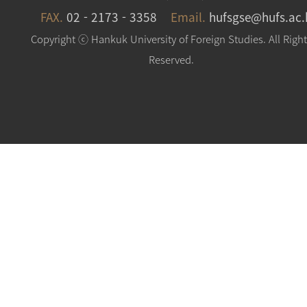
FAX.
02 - 2173 - 3358
Email.
hufsgse@hufs.ac.
Copyright ⓒ Hankuk University of Foreign Studies. All Righ
Reserved.