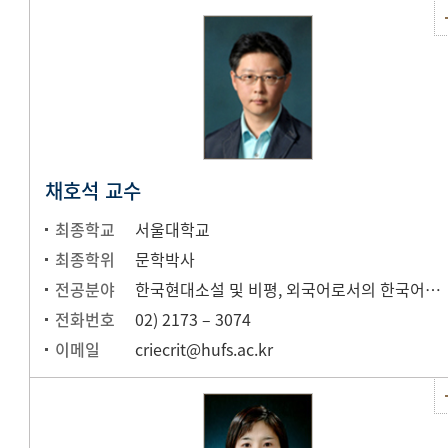
채호석 교수
최종학교
서울대학교
최종학위
문학박사
전공분야
한국현대소설 및 비평, 외국어로서의 한국어교육(문학ㆍ문화교육)
전화번호
02) 2173 – 3074
이메일
criecrit@hufs.ac.kr