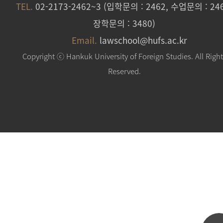
TEL.
02-2173-2462~3 (입학문의 : 2462, 수업문의 : 246
장학문의 : 3480)
Email.
lawschool@hufs.ac.kr
Copyright ⓒ Hankuk University of Foreign Studies. All Righ
Reserved.