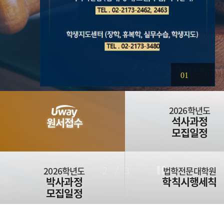
01
2026학년도
석사과정
원서접수
모집일정
2
/
3
2026학년도
법학전문대학원
박사과정
학칙시행세칙
모집일정