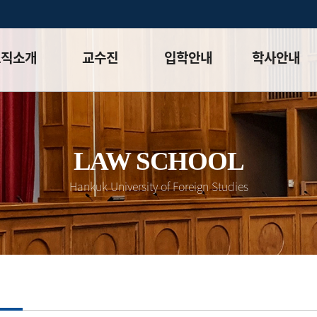
조직소개
교수진
입학안내
학사안내
말
전임교수
모집요강(석사)
학사일정
체계
겸임교수
모집요강(박사)
대학원 학칙
목표 및
명예교수
LAW SCHOOL
입시 공지사항
학칙시행세칙
화⮛
초빙 객원 교수
입시 FAQ
이수체계도
Hankuk University of Foreign Studies
안내
교과과정
평가
강의시간표
성적등급&
상대평가적용표