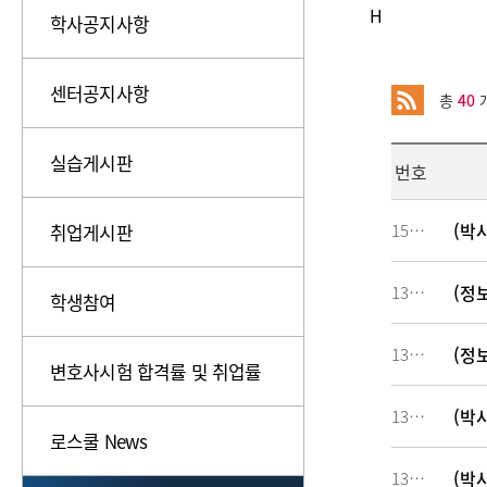
H
학사공지사항
센터공지사항
총
40
개
실습게시판
번호
(박
취업게시판
150238
(정
134047
학생참여
(정
134046
변호사시험 합격률 및 취업률
(박
134045
로스쿨 News
(박
134044