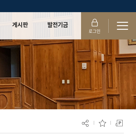
게시판
발전기금
로그인
학사공지사항
법학전문대학원
발전기금
센터공지사항
법학전문대학원
실습게시판
장학기금
취업게시판
학생참여
변호사시험
합격률 및 취업률
로스쿨 News
자료실
동문 라운지