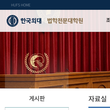
HUFS HOME
법학전문대학원
인사
조직
교육
특성
위치
자체
자료실
게시판